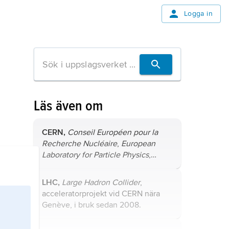
Logga in
Läs även om
CERN,
Conseil Européen pour la
Recherche Nucléaire
,
European
Laboratory for Particle Physics
,
internationell forskningsorganisation
för partikelfysik på gränsen mellan
LHC,
Large Hadron Collider
,
Frankrike och Schweiz nära Genève.
acceleratorprojekt vid
CERN
nära
Genève, i bruk sedan 2008.