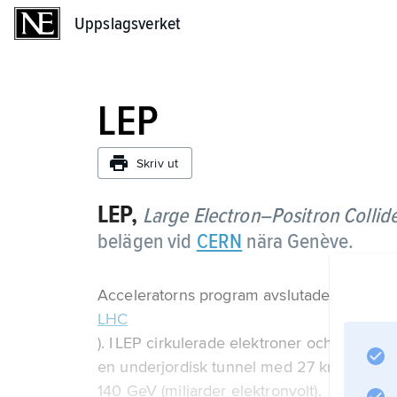
Uppslagsverket
Uppslagsverket
LEP
Skriv ut
LEP,
Large Electron–Positron Collid
belägen vid
CERN
nära Genève.
Acceleratorns program avslutades 2000 i 
LHC
). I LEP cirkulerade elektroner och positrone
en underjordisk tunnel med 27 km omkrets.
140 GeV (miljarder elektronvolt).