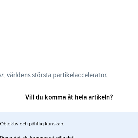
er
,
världens största partikelaccelerator,
Vill du komma åt hela artikeln?
och med en ombyggnad till LHC-acceleratorn (se
r åt motsatta håll i ett ringformat accelerationsrör i
Objektiv och pålitlig kunskap.
 Slutenergin för vardera partikelslaget var 130–