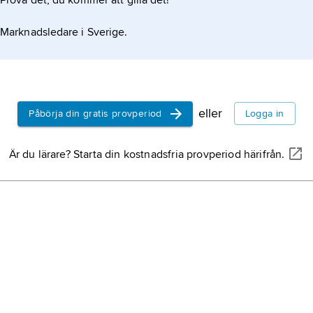
Prova det, du kommer att gilla det!
Marknadsledare i Sverige.
eller
Påbörja din gratis provperiod
Logga in
Är du lärare? Starta din kostnadsfria provperiod härifrån.