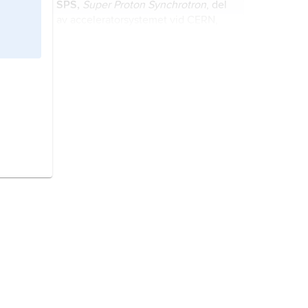
SPS,
Super Proton Synchrotron
, del
av acceleratorsystemet vid
CERN
,
nära Genève.
DELPHI
,
Detector with Lepton
Photon and Hadron Identification
,
avancerat mätinstrument för studier i
partikelfysik vid
CERN
nära Genève.
kolliderare,
i fysiken en accelerator
eller acceleratoranläggning för
elementarpartiklar eller joner där två
motsatt riktade strålar med partiklar,
som accelererats till höga energier
supersymmetri,
SUSY
, hypotetisk
(hastigheter nära ljushastigheten),
symmetri som kan finnas bland
fås att kollidera.
elementarpartiklar.
elementarpartikelfysik,
läran om
materiens minsta beståndsdelar,
dessas struktur och inbördes