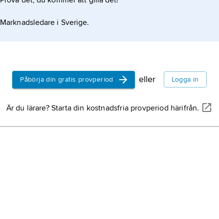
Prova det, du kommer att gilla det!
Marknadsledare i Sverige.
eller
Påbörja din gratis provperiod
Logga in
Är du lärare? Starta din kostnadsfria provperiod härifrån.