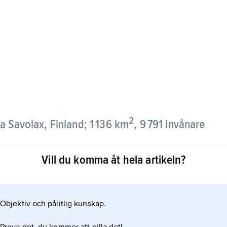
2
 Savolax, Finland; 1 136 km
, 9 791 invånare
Vill du komma åt hela artikeln?
åde kanaler och fritt strömmande forsar.
gsbruk samt inom industri och byggnadsverksamhet.
Objektiv och pålitlig kunskap.