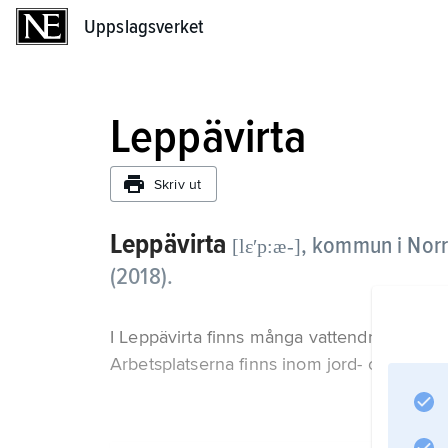
Uppslagsverket
Uppslagsverket
Leppävirta
Skriv ut
Leppävirta
,
kommun i Norra
[lɛʹp:æ-]
(2018).
I Leppävirta finns många vattendrag med b
Arbetsplatserna finns inom jord- och sko