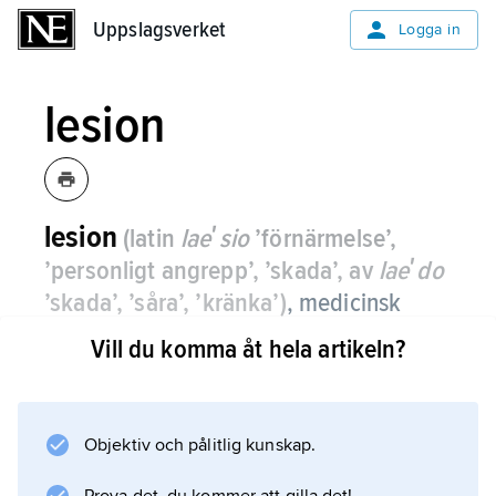
Uppslagsverket
Uppslagsverket
Logga in
lesion
lesion
(latin
laeʹsio
’förnärmelse’,
’personligt angrepp’, ’skada’, av
laeʹdo
’skada’, ’såra’, ’kränka’)
, medicinsk
term för skadlig påverkan av vävnad
Vill du komma åt hela artikeln?
eller organ.
Orsaken kan vara såväl yttre våld som
sjukdom.
Objektiv och pålitlig kunskap.