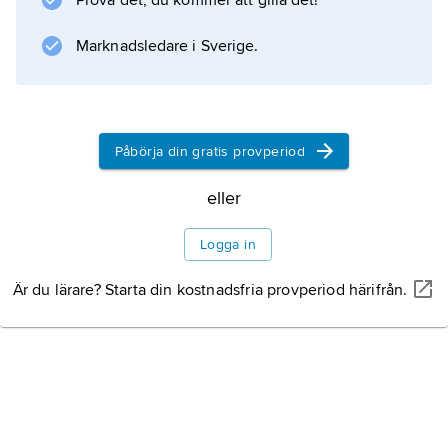
Prova det, du kommer att gilla det!
Marknadsledare i Sverige.
Information om artikeln
Påbörja din gratis provperiod
eller
Logga in
Är du lärare? Starta din kostnadsfria provperiod härifrån.