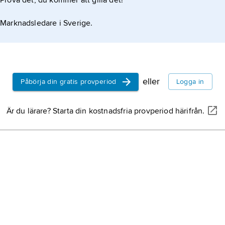
Prova det, du kommer att gilla det!
Marknadsledare i Sverige.
eller
Påbörja din gratis provperiod
Logga in
Är du lärare? Starta din kostnadsfria provperiod härifrån.