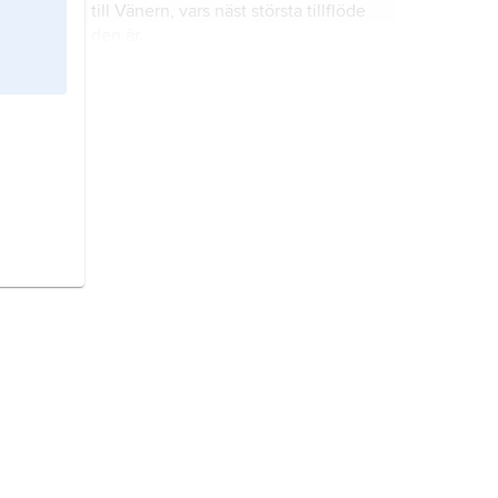
till Vänern, vars näst största tillflöde
den är.
Möckeln,
sjö i östra Värmland; 18
2
km
.
Svea älv,
det avlopp som
östersjöstadiet Ancylussjön förr
förmodades ha haft mot havet i
väster.
Degerfors,
kommun och tätort i
Värmland (Örebro län).
Gullspång,
kommun och tätort i
Västergötland och Värmland (Västra
Götalands län).
Klarälven,
älv i Sverige och Norge;