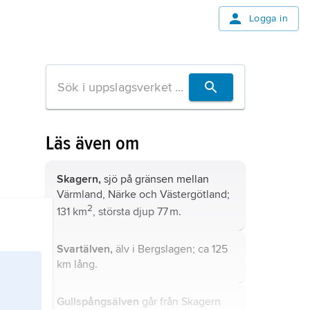
Logga in
Läs även om
Skagern,
sjö på gränsen mellan
Värmland, Närke och Västergötland;
2
131 km
, största djup 77 m.
Svartälven,
älv i Bergslagen; ca 125
km lång.
Gullspångsälven
går från Skagern