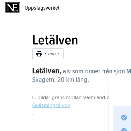
Uppslagsverket
Uppslagsverket
Letälven
Skriv ut
Letälven,
älv som rinner från sjön M
Skagern; 20 km lång.
L. bildar gräns mellan Värmland och Närke
Gullspångsälven
.