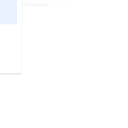
stland,
stat vid Östersjön.
oldavien,
stat i sydöstra Europa.