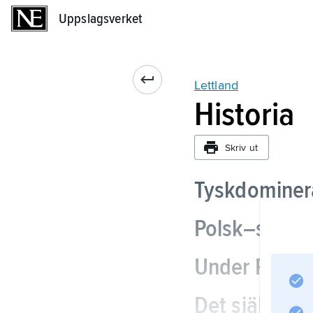
Uppslagsverket
Uppslagsverket
Lettland
Historia
Skriv ut
Tyskdominer
Polsk–svens
Under Ryssl
Det självstä