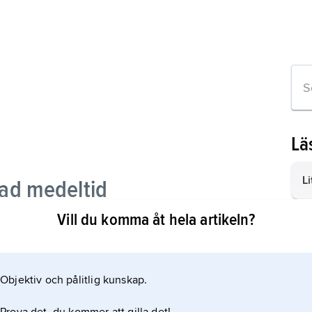
Lä
L
ad medeltid
Vill du komma åt hela artikeln?
R
k–ryska maktskiften
Le
and
Li
Objektiv och pålitlig kunskap.
re
ndiga Lettland (1918–40)