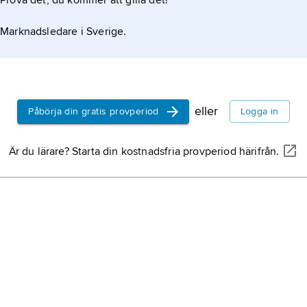
Prova det, du kommer att gilla det!
E
er andra världskriget
Marknadsledare i Sverige.
M
 och dess undergång
 igen
eller
Påbörja din gratis provperiod
Logga in
Är du lärare? Starta din kostnadsfria provperiod härifrån.
m artikeln