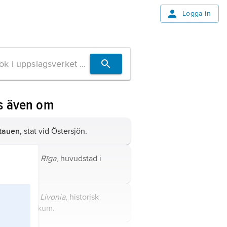
Logga in
s även om
itauen,
stat vid Östersjön.
iga,
lettiska
Rīga
, huvudstad i
ttland.
vland,
latin
Livonia
, historisk
gion i Baltikum.