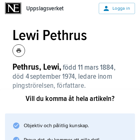
Uppslagsverket
Uppslagsverket
Logga in
Lewi Pethrus
Pethrus, Lewi,
född 11 mars 1884,
död 4 september 1974, ledare inom
pingströrelsen, författare.
Vill du komma åt hela artikeln?
Lewi Pethrus, som var pastor i
baptistförsamlingen i Lidköping 1906–11, kom i
kontakt med pentekostalismen via Thomas
Ball Barratt i Oslo 1907. Han blev föreståndare
Objektiv och pålitlig kunskap.
för sjunde baptistförsamlingen Filadelfia i