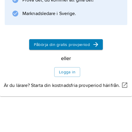
Prova det, du kommer att gilla det!
Stockholm 1911, som på grund av uteslutning
ur Svenska Baptistsamfundet 1913 blev en
Marknadsledare i Sverige.
fristående pingstförsamling. Inom den svenska
pingströrelsen fick
Litteraturanvisning
Påbörja din gratis provperiod
eller
Logga in
Information om artikeln
Är du lärare? Starta din kostnadsfria provperiod härifrån.