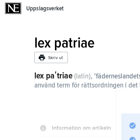
Uppslagsverket
Uppslagsverket
lex patriae
Skriv ut
lex paʹtriae
(latin)
,
’fäderneslandets
använd term för rättsordningen i det
Information om artikeln