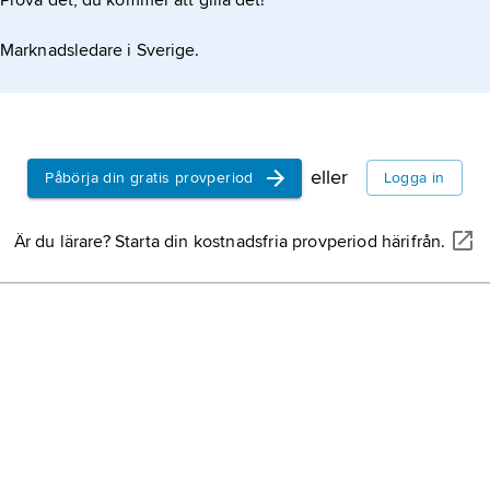
Prova det, du kommer att gilla det!
Marknadsledare i Sverige.
eller
Påbörja din gratis provperiod
Logga in
Är du lärare? Starta din kostnadsfria provperiod härifrån.