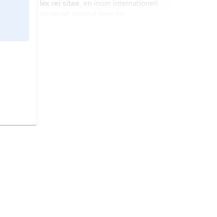
lex rei sitae
, en inom internationell
privaträtt använd term för
rättsordningen i det land där en sak
(fast eller lös) befinner sig.
lex loci delicti
, en inom
internationell privaträtt använd term
för rättsordningen i det land där en
skadegörande handling utförts eller
där en skada uppstått.
lex fori
, en inom internationell
privaträtt använd term för
domstolslandets egen rättsordning.
lex causae
, en inom internationell
privaträtt använd term för den
rättsordning som ska tillämpas på ett
visst rättsförhållande.
lex
, lag, dvs. i viss ordning
tillkommen, språkligt fixerad
rättsregel eller samling av