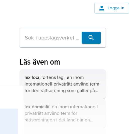
Logga in
Läs även om
lex loci
, ’ortens lag’, en inom
internationell privaträtt använd term
för den rättsordning som gäller på
platsen för en viss händelse,
exempelvis
lex loci contractus
lex domicilii
, en inom internationell
(’lagen på avtalsorten’) eller
lex loci
privaträtt använd term för
delicti
.
rättsordningen i det land där en
person har sitt hemvist.