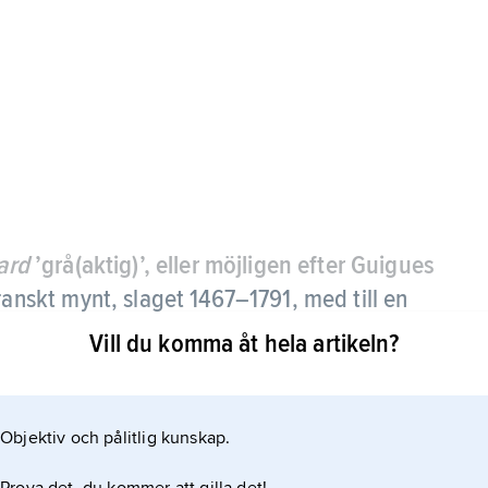
iard
’grå(aktig)’, eller möjligen efter Guigues
franskt mynt, slaget 1467–1791, med till en
32 g.
Vill du komma åt hela artikeln?
de av 3 och senare 2 denier.
Objektiv och pålitlig kunskap.