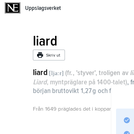
Uppslagsverket
Uppslagsverket
liard
Skriv ut
liard
(fr., ’styver’, troligen av
l
[lja:r]
Liard
, myntpräglare på 1400-talet)
, 
början bruttovikt 1,27 g och finvikt 0,
Från 1649 präglades det i koppar i ett vär