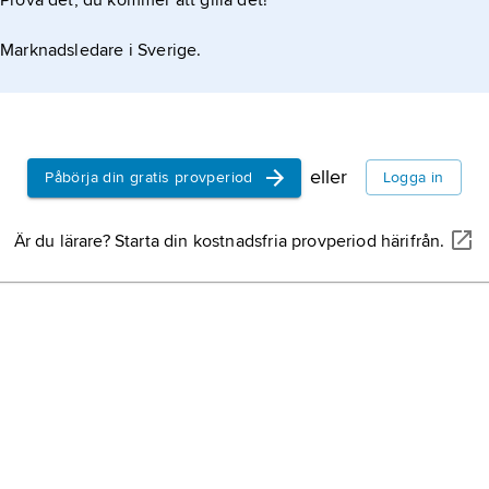
Prova det, du kommer att gilla det!
Marknadsledare i Sverige.
eller
Påbörja din gratis provperiod
Logga in
Är du lärare? Starta din kostnadsfria provperiod härifrån.