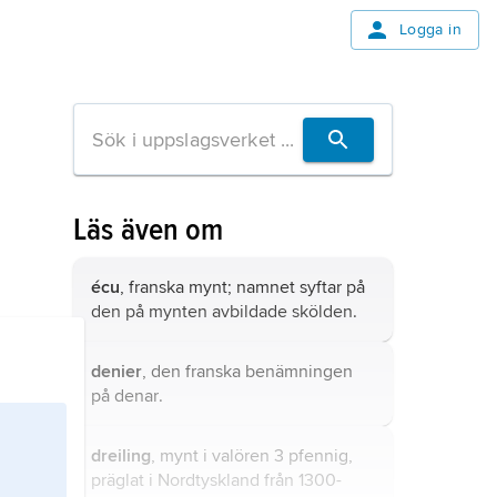
Logga in
Läs även om
écu
, franska mynt; namnet syftar på
den på mynten avbildade skölden.
denier
, den franska benämningen
på
denar
.
dreiling
, mynt i valören 3 pfennig,
präglat i Nordtyskland från 1300-