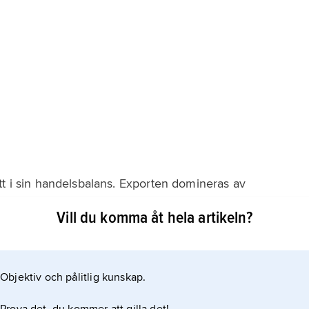
tt i sin handelsbalans. Exporten domineras av
rdbrukssektorerna. Med undantag för smuggling av
Vill du komma åt hela artikeln?
 utrikeshandeln helt under inbördeskrigen. FN förbjöd
nter som timmer, men dessa har hävts. Gummi förväntas
Objektiv och pålitlig kunskap.