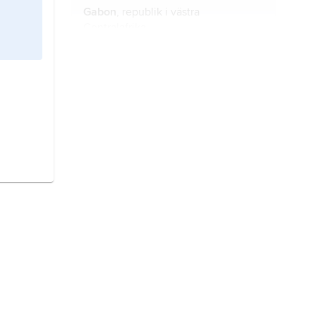
Gabon
, republik i västra
Centralafrika.
Burkina Faso,
till 1984
Övre Volta
,
stat i Västafrika.
Kongo,
Kongo (Brazzaville)
, stat i
Centralafrika.
Tchad
, stat i Centralafrika.
Guinea,
stat i Västafrika.