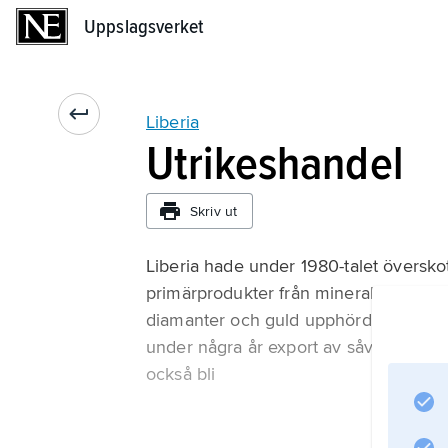
Uppslagsverket
Uppslagsverket
Liberia
Utrikeshandel
Skriv ut
Liberia hade under 1980-talet översko
primärprodukter från mineral- och jo
diamanter och guld upphörde i princip
under några år export av såväl diama
också bli