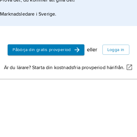
Prova det, du kommer att gilla det!
Marknadsledare i Sverige.
eller
Påbörja din gratis provperiod
Logga in
Är du lärare? Starta din kostnadsfria provperiod härifrån.