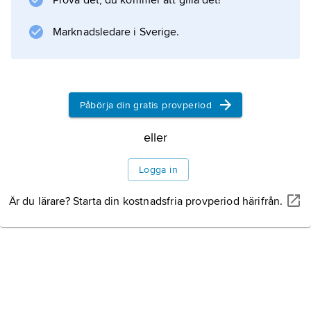
Prova det, du kommer att gilla det!
konstnärer som Braque, Chagall och Rouault.
Marknadsledare i Sverige.
Information om artikeln
Påbörja din gratis provperiod
eller
Logga in
Är du lärare? Starta din kostnadsfria provperiod härifrån.