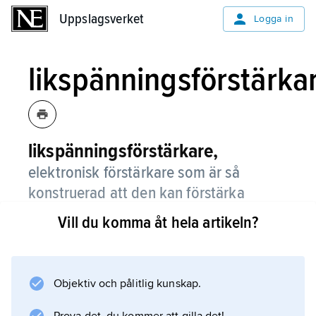
Uppslagsverket
Uppslagsverket
Logga in
likspänningsförstärka
likspänningsförstärkare,
elektronisk förstärkare som är så
konstruerad att den kan förstärka
signaler som även innehåller
Vill du komma åt hela artikeln?
likspänning.
Typiska exempel på sådana förstärkare är
operationsförstärkare och förstärkare i
Objektiv och pålitlig kunskap.
oscilloskop.