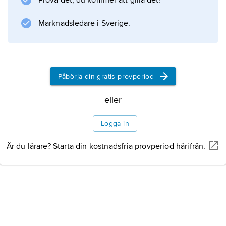
Prova det, du kommer att gilla det!
Litteraturanvisning
Marknadsledare i Sverige.
Information om artikeln
Påbörja din gratis provperiod
eller
Logga in
Är du lärare? Starta din kostnadsfria provperiod härifrån.