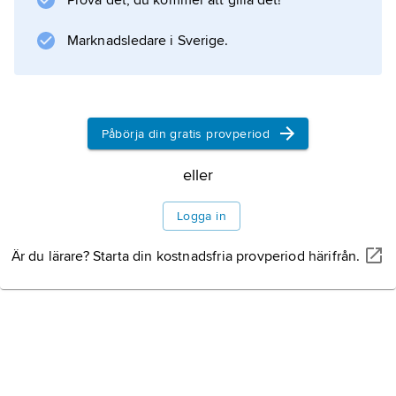
Prova det, du kommer att gilla det!
genom källor till Stora Le (som ligger 34 m
lägre) och till Örekilsälven.
Marknadsledare i Sverige.
Information om artikeln
Påbörja din gratis provperiod
eller
Logga in
Är du lärare? Starta din kostnadsfria provperiod härifrån.