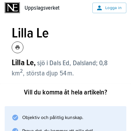
Uppslagsverket
Uppslagsverket
Logga in
Lilla Le
Lilla Le,
sjö i Dals Ed, Dalsland; 0,8
2
km
, största djup 54 m.
L. ligger 135 m ö.h. i en sänka i ett isälvsdelta
Vill du komma åt hela artikeln?
mellan två randmoräner. Sjön, som varken har
avlopp eller tillflöde, tar emot grundvatten från
ett 4 km
2
Objektiv och pålitlig kunskap.
stort område och avvattnas underjordiskt