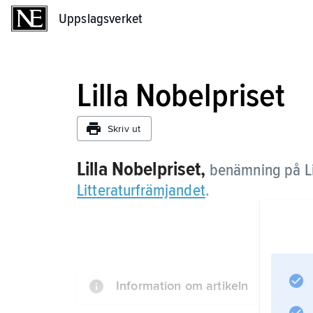
Uppslagsverket
Uppslagsverket
Lilla Nobelpriset
Skriv ut
Lilla Nobelpriset,
benämning på Lit
Litteraturfrämjandet
.
Information om artikeln