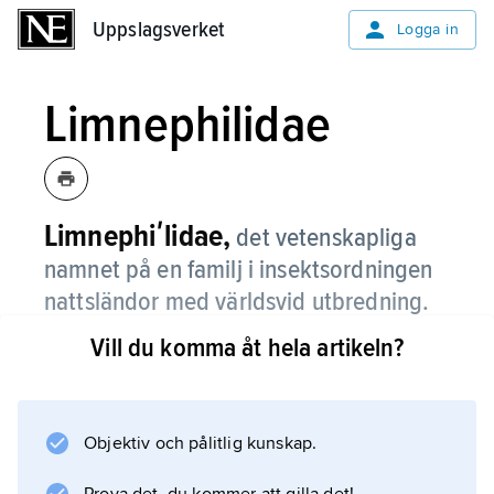
Uppslagsverket
Uppslagsverket
Logga in
Limnephilidae
Limnephiʹlidae,
det vetenskapliga
namnet på en familj i insektsordningen
nattsländor med världsvid utbredning.
Vill du komma åt hela artikeln?
Av de ca 1 000 arterna förekommer de flesta
på norra halvklotet, och i Sverige finns 87
arter. De svenska arterna är 6–26 mm långa
och har ofta enfärgat grå- till brungula,
Objektiv och pålitlig kunskap.
genomskinliga vingar. De vattenlevande