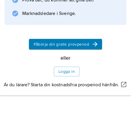
Prova det, du kommer att gilla det!
larverna (husmaskarna) bygger rör av olika
material, några av snäckskal eller tvärställda
Marknadsledare i Sverige.
växtdelar.
Påbörja din gratis provperiod
Information om artikeln
eller
Logga in
Är du lärare? Starta din kostnadsfria provperiod härifrån.