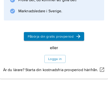
Prova det, du kommer att gilla det!
hängbrokabel, som skall kunna klara mycket
stora krafter, sammansätts av ytterligare ett
Marknadsledare i Sverige.
antal sådana linor. Kablarna för Älvsborgsbron
i Göteborg har
Påbörja din gratis provperiod
Information om artikeln
eller
Logga in
Är du lärare? Starta din kostnadsfria provperiod härifrån.