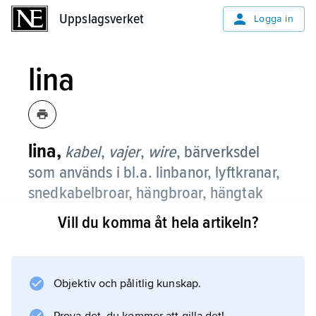
Uppslagsverket
Uppslagsverket
Logga in
lina
lina,
kabel
,
vajer
,
wire
,
bärverksdel
som används i bl.a. linbanor, lyftkranar,
snedkabelbroar, hängbroar, hängtak
och för stagning av master.
Vill du komma åt hela artikeln?
Linor tillverkas i allmänhet av trådar av härdat
specialstål med hög hållfasthet. Trådarna
lindas till s.k. kardeler som i sin tur lindas
Objektiv och pålitlig kunskap.
omkring en kärna av olika material. En