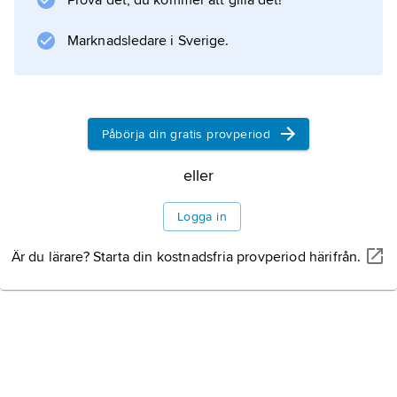
Prova det, du kommer att gilla det!
Marknadsledare i Sverige.
Påbörja din gratis provperiod
eller
Logga in
Är du lärare? Starta din kostnadsfria provperiod härifrån.