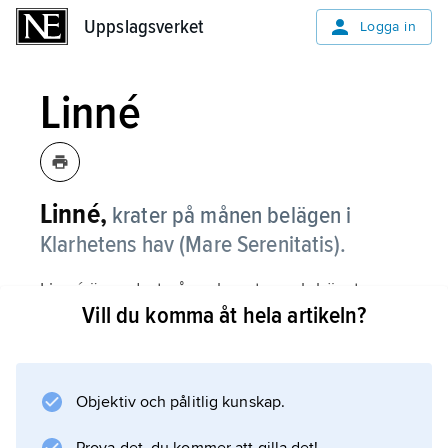
Uppslagsverket
Uppslagsverket
Logga in
Linné
Linné,
krater på månen belägen i
Klarhetens hav (Mare Serenitatis).
Linné är endast några km stor och högst
Vill du komma åt hela artikeln?
oansenlig men hör likväl till de mest
uppmärksammade månobjekten efter att 1866
ha rapporterats försvunnen och ersatts av en
ljus, kontrastlös fläck. Det förefaller dock som
Objektiv och pålitlig kunskap.
om inga egentliga förändringar inträffade.