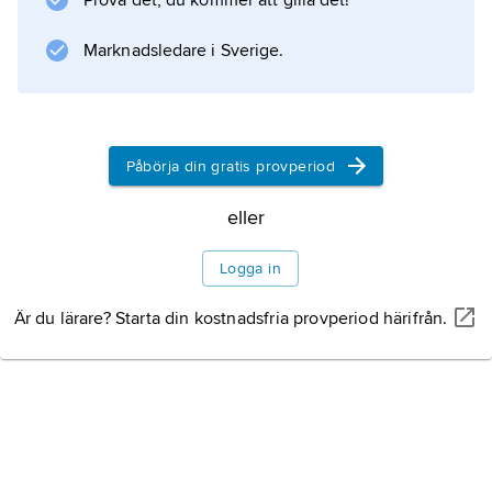
Prova det, du kommer att gilla det!
Kratern finns kvar, men dess utseende
varierar avsevärt med skiftande belysning.
Marknadsledare i Sverige.
Information om artikeln
Påbörja din gratis provperiod
eller
Logga in
Är du lärare? Starta din kostnadsfria provperiod härifrån.