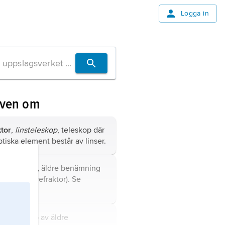
Logga in
även om
ktor
,
linsteleskop
, teleskop där
ptiska element består av linser.
nomisk tub,
äldre benämning
steleskop (refraktor). Se
kop
.
graf
, en typ av äldre