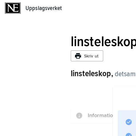
Uppslagsverket
Uppslagsverket
linstelesko
Skriv ut
linsteleskop,
detsamm
Information om arti