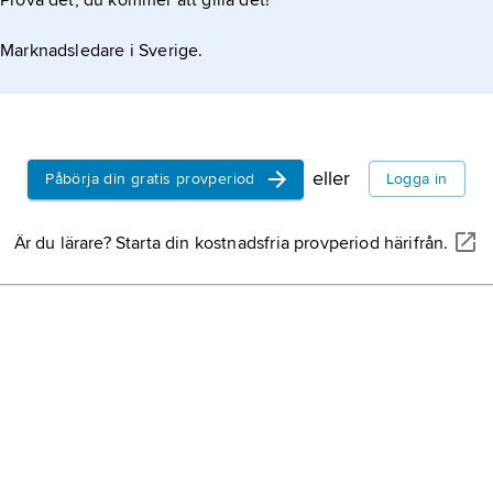
Prova det, du kommer att gilla det!
astron
med s
Marknadsledare i Sverige.
främs
stjärnf
spege
reflek
reflek
eller
Påbörja din gratis provperiod
Logga in
där d
utgörs
Är du lärare? Starta din kostnadsfria provperiod härifrån.
Ritch
konst
ameri
(1864
Jacqu
dekli
1920-t
vinkel
vrida 
astro