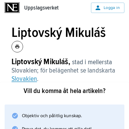
Uppslagsverket
Uppslagsverket
Logga in
Liptovský Mikuláš
Liptovský Mikuláš,
stad i mellersta
Slovakien; för belägenhet se landskarta
Slovakien
.
Vill du komma åt hela artikeln?
Information om artikeln
Objektiv och pålitlig kunskap.