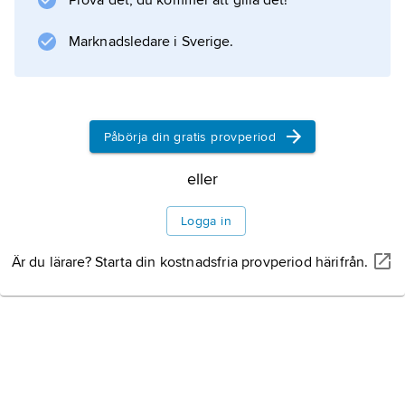
Prova det, du kommer att gilla det!
Marknadsledare i Sverige.
Påbörja din gratis provperiod
eller
Logga in
Är du lärare? Starta din kostnadsfria provperiod härifrån.