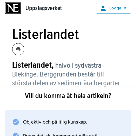
Uppslagsverket
Uppslagsverket
Logga in
Listerlandet
Listerlandet,
halvö i sydvästra
Blekinge. Berggrunden består till
största delen av sedimentära bergarter
där urberget sticker upp, t.ex. vid
Vill du komma åt hela artikeln?
Listershuvud, 84 m ö.h.
Tydliga strandvallar, vilka visar Östersjöns
utvecklingshistoria efter senaste istiden, finns
Objektiv och pålitlig kunskap.
på flera ställen. Utmed kusten finns flera