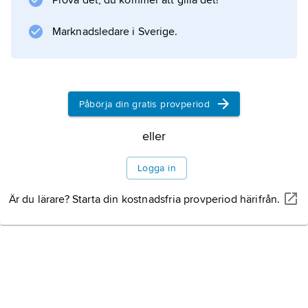
Prova det, du kommer att gilla det!
Marknadsledare i Sverige.
Påbörja din gratis provperiod
eller
Logga in
Är du lärare? Starta din kostnadsfria provperiod härifrån.