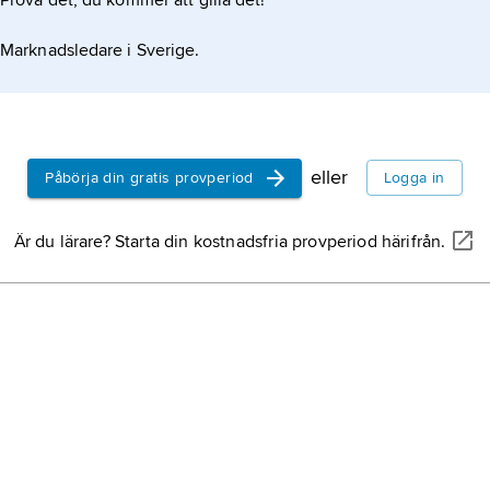
Prova det, du kommer att gilla det!
Polen,
stat i me
Marknadsledare i Sverige.
eller
Påbörja din gratis provperiod
Logga in
Är du lärare? Starta din kostnadsfria provperiod härifrån.