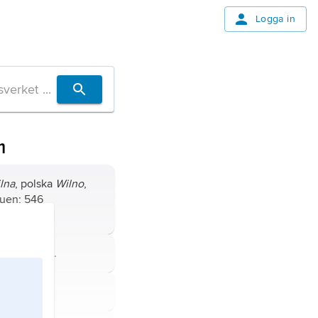
Logga in
m
lna
, polska
Wilno
,
auen; 546
021).
d Östersjön.
 Östersjön.