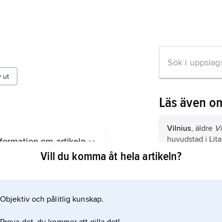
v ut
Läs även o
Vilnius
, äldre
Vi
huvudstad i Lit
formation om artikeln
200 invånare (2
Vill du komma åt hela artikeln?
Lettland,
stat vi
Objektiv och pålitlig kunskap.
Estland,
stat vid