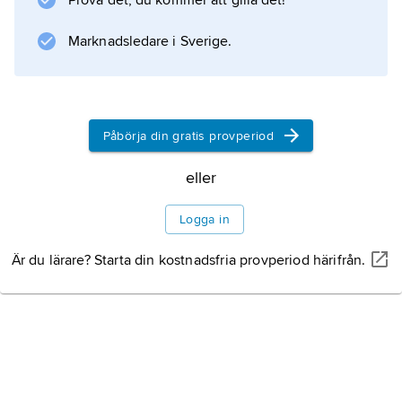
Prova det, du kommer att gilla det!
Marknadsledare i Sverige.
Påbörja din gratis provperiod
eller
Logga in
Är du lärare? Starta din kostnadsfria provperiod härifrån.