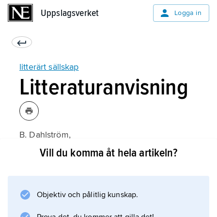
Uppslagsverket
Uppslagsverket
Logga in
litterärt sällskap
Litteraturanvisning
B. Dahlström,
Svenska litterära sällskap
Vill du komma åt hela artikeln?
(2:a upplagan 1996).
Objektiv och pålitlig kunskap.
Information om artikeln