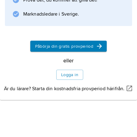
Prova det, du kommer att gilla det!
Royal Liver Building (1911).
Marknadsledare i Sverige.
Information om artikeln
Påbörja din gratis provperiod
eller
Logga in
Är du lärare? Starta din kostnadsfria provperiod härifrån.