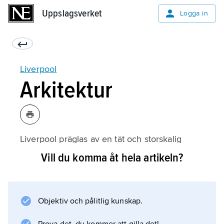
Uppslagsverket
Uppslagsverket
Logga in
Liverpool
Arkitektur
Liverpool präglas av en tät och storskalig
bebyggelse med många storslagna byggnader
Vill du komma åt hela artikeln?
från 1800-talets senare del och 1900-talets
början, bl.a. den nyklassicistiska Saint
George’s Hall (1842–54) samt
Objektiv och pålitlig kunskap.
kontorsbyggnaderna Port of Liverpool
Building (1907), Cunard Building (1916) och