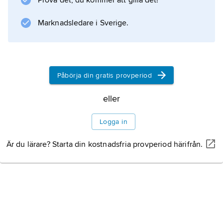
Prova det, du kommer att gilla det!
Information om artikeln
Marknadsledare i Sverige.
Påbörja din gratis provperiod
eller
Logga in
Är du lärare? Starta din kostnadsfria provperiod härifrån.