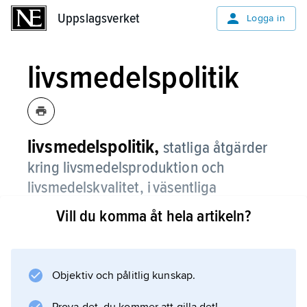
Uppslagsverket
Uppslagsverket
Logga in
livsmedelspolitik
livsmedelspolitik,
statliga åtgärder
kring livsmedelsproduktion och
livsmedelskvalitet, i väsentliga
avseenden detsamma som
Vill du komma åt hela artikeln?
jordbrukspolitik
men med större
tyngdpunkt på konsumenterna.
Objektiv och pålitlig kunskap.