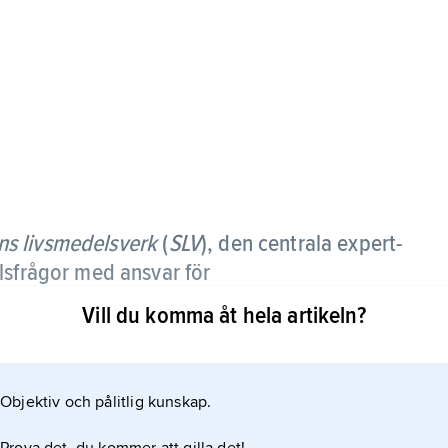
ns livsmedelsverk
(
SLV
),
den centrala expert-
lsfrågor med ansvar för
Vill du komma åt hela artikeln?
ch infrastruktur­departementet och har till uppgift
en, undersöka livsmedels sammansättning och
Objektiv och pålitlig kunskap.
ivsmedelsfrågor samt vägleda konsumenterna mot
ka deras intressen. Detta gör Livsmedelsverket