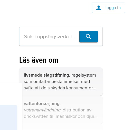
Logga in
Läs även om
livsmedelslagstiftning,
regelsystem
som omfattar bestämmelser med
syfte att dels skydda konsumenter
mot skadliga eller på annat sätt
olämpliga livsmedel, dels underlätta
vattenförsörjning,
val av livsmedel som tillgodoser
vattenanvändning
, distribution av
konsumenternas önskemål.
dricksvatten till människor och djur
samt vatten för industrin (t.ex.
processvatten och kylvatten) och