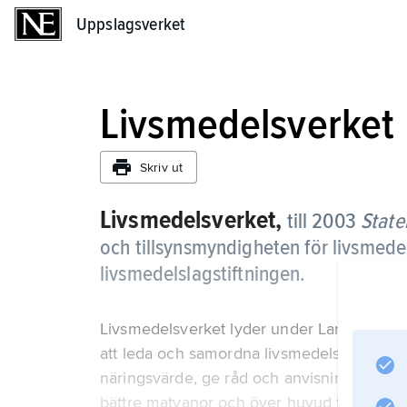
Uppslagsverket
Uppslagsverket
Livsmedelsverket
Skriv ut
Livsmedelsverket,
till 2003
State
och tillsynsmyndigheten för livsmede
livsmedelslagstiftningen.
Livsmedelsverket lyder under Landsbygds- o
att leda och samordna livsmedelskontroll
näringsvärde, ge råd och anvisningar i l
bättre matvanor och över huvud taget beva