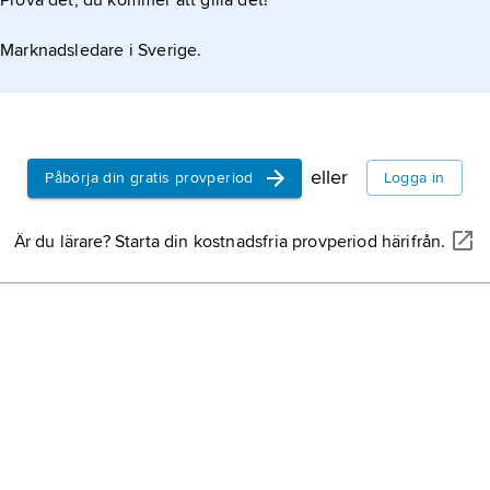
Prova det, du kommer att gilla det!
i form av
Marknadsledare i Sverige.
eller
Påbörja din gratis provperiod
Logga in
Är du lärare? Starta din kostnadsfria provperiod härifrån.