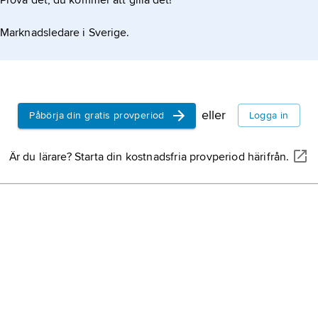
Prova det, du kommer att gilla det!
Sverige,
st
halvön, nor
Marknadsledare i Sverige.
eller
Påbörja din gratis provperiod
Logga in
Är du lärare? Starta din kostnadsfria provperiod härifrån.