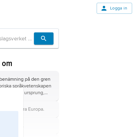
Logga in
n om
 benämning på den gren
toriska språkvetenskapen
lar ordens ursprung,
och historia, varvid deras
örhållanden samt form-
tat i sydöstra Europa.
lseutveckling belyses.
 östra Asien.