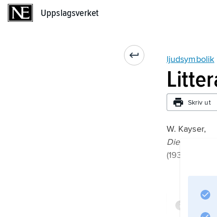
Uppslagsverket
Uppslagsverket
ljudsymbolik
Litte
Skriv ut
W. Kayser,
Die Klangmal
(1932).
Infor