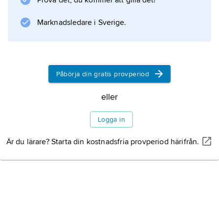
Prova det, du kommer att gilla det!
Marknadsledare i Sverige.
Information om artikeln
Påbörja din gratis provperiod
eller
Logga in
Är du lärare? Starta din kostnadsfria provperiod härifrån.