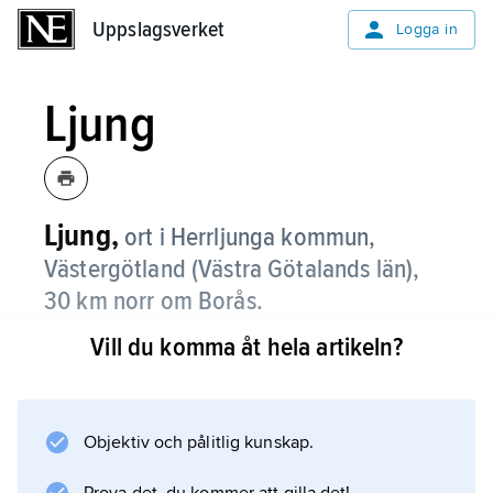
Uppslagsverket
Uppslagsverket
Logga in
Ljung
Ljung,
ort i Herrljunga kommun,
Västergötland (Västra Götalands län),
30 km norr om Borås.
Vill du komma åt hela artikeln?
I Ljung, som ligger vid järnvägen Borås–
Herrljunga, finns viss industri. Sedan 2015
räknas Ljung som del av tätorten Annelund
och Ljung.
Objektiv och pålitlig kunskap.