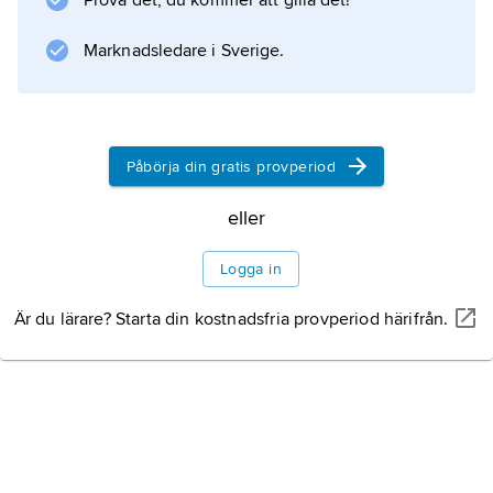
Prova det, du kommer att gilla det!
Marknadsledare i Sverige.
Bebyggelse
Historia
Påbörja din gratis provperiod
eller
Information om artikeln
Logga in
Är du lärare? Starta din kostnadsfria provperiod härifrån.