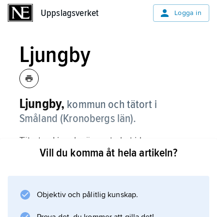
Uppslagsverket
Uppslagsverket
Logga in
Ljungby
Ljungby,
kommun och tätort i
Småland (Kronobergs län).
Tätorten Ljungby är centralort i kommunen
Vill du komma åt hela artikeln?
med samma namn.
Kommunen
Objektiv och pålitlig kunskap.
Tätorten