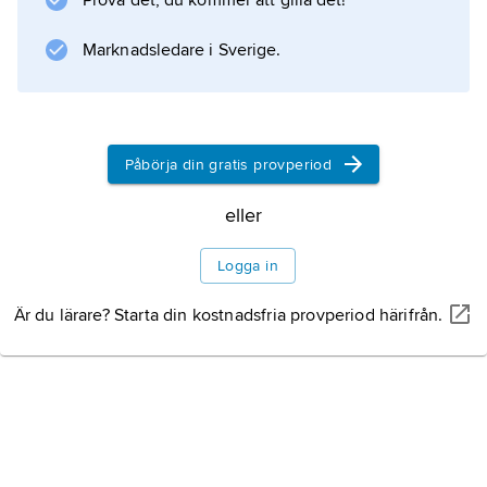
Prova det, du kommer att gilla det!
händelse av
Marknadsledare i Sverige.
lockout
och då föreningsrätten ansågs hotad.
Ekonomiskt stöd skulle inte utgå vid offensiva
strejker. Efter ett år redovisade LO 16
Påbörja din gratis provperiod
eller
Information om artikeln
Logga in
Är du lärare? Starta din kostnadsfria provperiod härifrån.