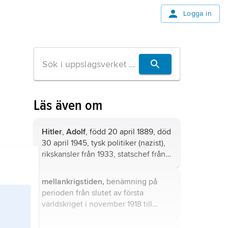
Logga in
Läs även om
Hitler
,
Adolf
, född 20 april 1889, död
30 april 1945, tysk politiker (nazist),
rikskansler från 1933, statschef från
1934.
mellankrigstiden,
benämning på
perioden från slutet av första
världskriget i november 1918 till
utbrottet av andra världskriget i
september 1939.