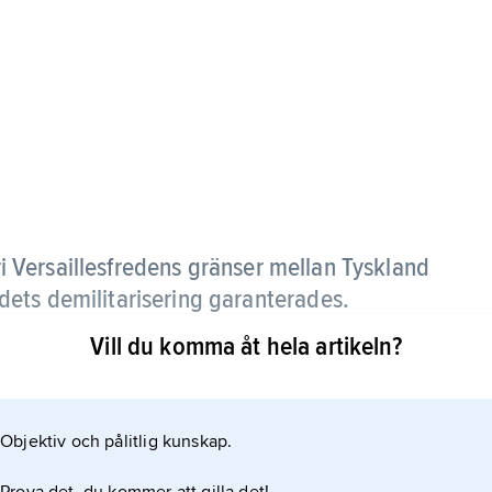
i Versaillesfredens gränser mellan Tyskland
ets demilitarisering garanterades.
Vill du komma åt hela artikeln?
n, Storbritannien och Tyskland. Locarnofördraget,
Nationernas förbund, blev det viktigaste uttrycket
hetssystem mellan världskrigen.
Objektiv och pålitlig kunskap.