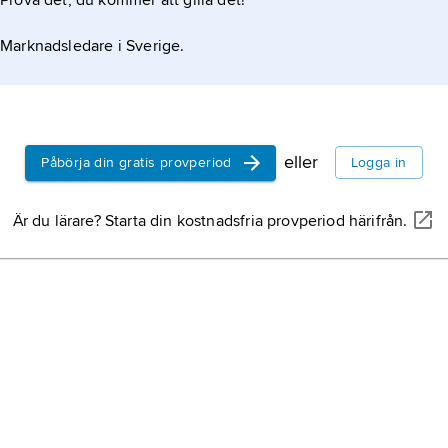
Prova det, du kommer att gilla det!
Marknadsledare i Sverige.
eller
Påbörja din gratis provperiod
Logga in
Är du lärare? Starta din kostnadsfria provperiod härifrån.