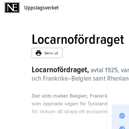
Uppslagsverket
Uppslagsverket
Locarnofördraget
Skriv ut
Locarnofördraget,
avtal 1925, var
och Frankrike–Belgien samt Rhenland
Det slöts mellan Belgien, Frankrike, Italie
som öppnade vägen för Tysklands inträde i 
för strävan att skapa ett europeiskt säker