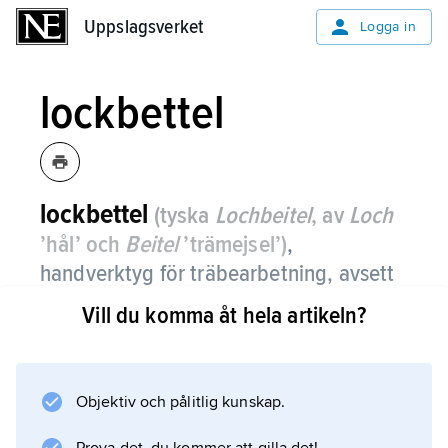
Uppslagsverket
Uppslagsverket
Logga in
lockbettel
lockbettel
(tyska
Lochbeitel
, av
Loch
’hål’ och
Beitel
’trämejsel’)
,
handverktyg för träbearbetning, avsett
för arbete vinkelrätt mot fibrerna vid
Vill du komma åt hela artikeln?
upptagning av tapphål och liknande.
Se
stämjärn
Objektiv och pålitlig kunskap.
.