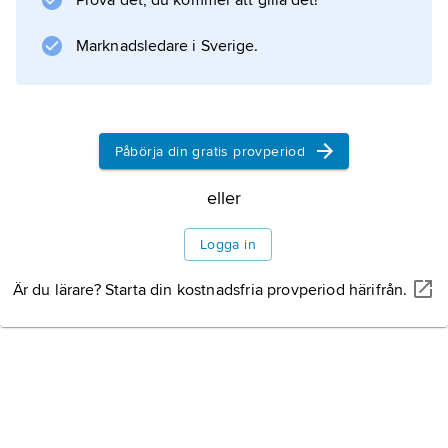
Prova det, du kommer att gilla det!
Marknadsledare i Sverige.
Information om artikeln
Påbörja din gratis provperiod
eller
Logga in
Är du lärare? Starta din kostnadsfria provperiod härifrån.