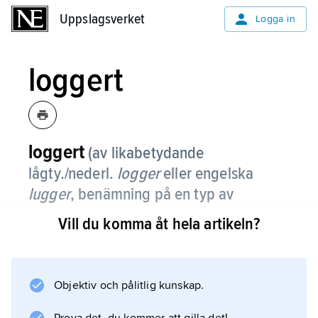
Uppslagsverket
Uppslagsverket
Logga in
loggert
loggert
(av likabetydande
lågty./nederl.
logger
eller engelska
lugger
, benämning på en typ av
segelbåt), två- eller tremastat fiske-
Vill du komma åt hela artikeln?
eller kustfraktfartyg.
Typen har fått sitt namn efter de
trapetsformade seglen (loggertsegel), vars rår
Objektiv och pålitlig kunskap.
är snedställda i förhållande till masterna.