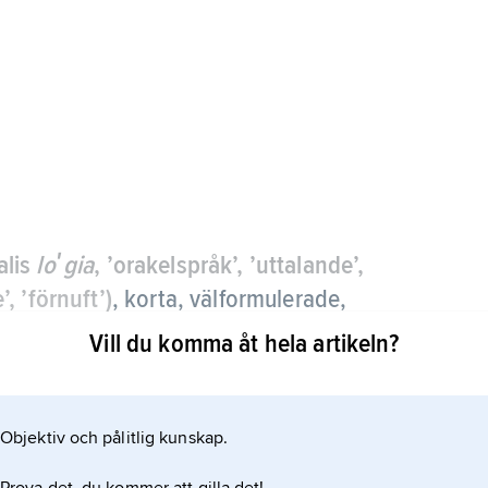
alis
loʹgia
, ’orakelspråk’, ’uttalande’,
e’, ’förnuft’)
, korta, välformulerade,
e utan berättande ram.
Vill du komma åt hela artikeln?
 av typen aforistiska
Objektiv och pålitlig kunskap.
rekonstrueras (se