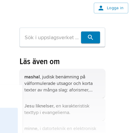
Logga in
Läs även om
mashal
, judisk benämning på
välformulerade utsagor och korta
texter av många slag: aforismer,
ordspråk, liknelser, profetutsagor,
nidvisor, poem o.d. I den gamla
Jesu liknelser,
en karakteristisk
judiska vishetslitteraturen odlade
texttyp i evangelierna.
man ordkonst av denna typ;
Ordspråksboken är t.ex. en samling
minne,
i datorteknik en elektronisk
aforistiska mashaler
.