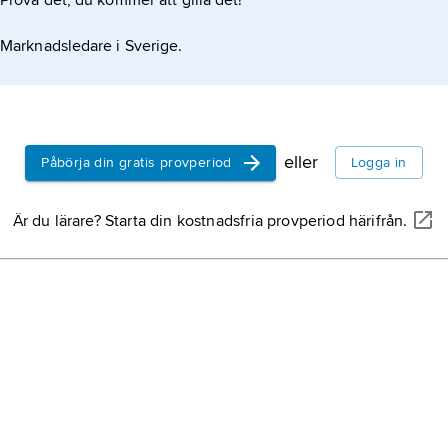
Prova det, du kommer att gilla det!
Marknadsledare i Sverige.
eller
Påbörja din gratis provperiod
Logga in
Är du lärare? Starta din kostnadsfria provperiod härifrån.