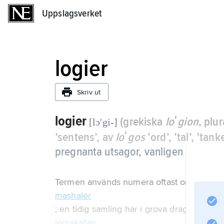
Uppslagsverket
Uppslagsverket
logier
Skriv ut
logier
(grekiska
loʹgion
, plur
[lɔʹgi-]
’sentens’, av
loʹgos
’ord’, ’tal’, ’tank
pregnanta utsagor, vanligen bevarad
Termen används numera oftast om Jesusord
mashaler
; en tidig samling har i grova drag kunnat 
logiakällan