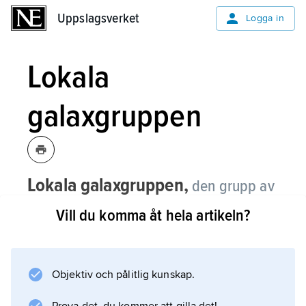
Uppslagsverket
Uppslagsverket
Logga in
Lokala
galaxgruppen
Lokala galaxgruppen,
den grupp av
närbelägna galaxer i vilken även
Vill du komma åt hela artikeln?
Vintergatan ingår.
Lokala galaxgruppen utgörs av cirka
50 bekräftade galaxer inom ett avstånd av 3
Objektiv och pålitlig kunskap.
miljoner ljusår. Den domineras av de två stora