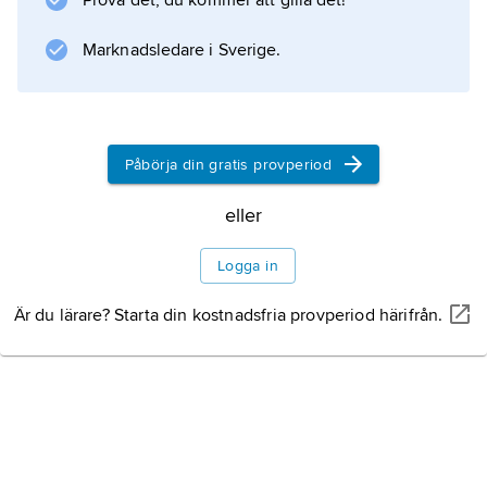
Prova det, du kommer att gilla det!
Marknadsledare i Sverige.
Information om artikeln
Påbörja din gratis provperiod
eller
Logga in
Är du lärare? Starta din kostnadsfria provperiod härifrån.