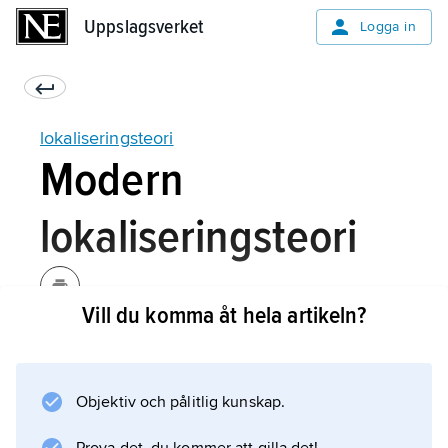
Uppslagsverket
Uppslagsverket
Logga in
lokaliseringsteori
Modern
lokaliseringsteori
Vill du komma åt hela artikeln?
Utvecklingen har medfört att tänkandet fått en
rad olika inriktningar inom ämnesområden
som regionalekonomi, företagsekonomi och
Objektiv och pålitlig kunskap.
ekonomisk geografi. Det går inte längre att
tala om någon enhetlig lokaliseringsteori.