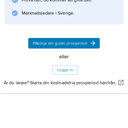
Prova det, du kommer att gilla det!
Marknadsledare i Sverige.
Information om artikeln
Påbörja din gratis provperiod
eller
Logga in
Är du lärare? Starta din kostnadsfria provperiod härifrån.