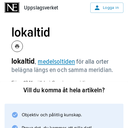
Uppslagsverket
Uppslagsverket
Logga in
lokaltid
lokaltid
,
medelsoltiden
för alla orter
belägna längs en och samma meridian.
Före 1841 gällde i Sverige meridianens sanna
Vill du komma åt hela artikeln?
soltid som lokaltid. Skillnaden mellan lokaltid
och zontid kallas tidsskillnad och räknas
positiv för orter väster om tidszonens
centralmeridian.
Objektiv och pålitlig kunskap.