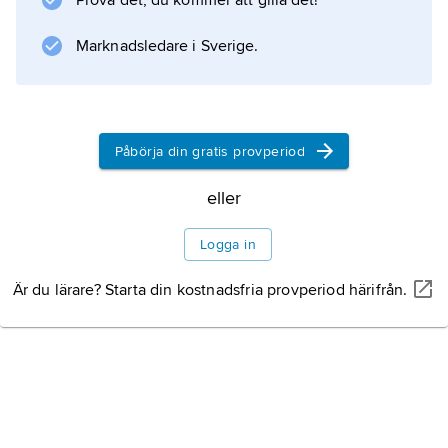
Prova det, du kommer att gilla det!
Marknadsledare i Sverige.
Information om artikeln
Påbörja din gratis provperiod
eller
Logga in
Är du lärare? Starta din kostnadsfria provperiod härifrån.