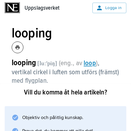
Uppslagsverket
Uppslagsverket
Logga in
looping
looping
(eng., av
loop
)
,
[lu:ʹpiŋ]
vertikal cirkel i luften som utförs (främst)
med flygplan.
Vill du komma åt hela artikeln?
Looping medför normalt en kraftig belastning
på besättning och flygplan vid in- och utgång
ur manövern. Se
avancerad flygning
Objektiv och pålitlig kunskap.
.