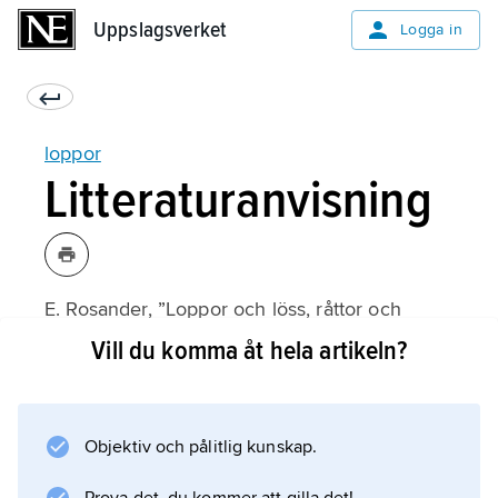
Uppslagsverket
Uppslagsverket
Logga in
loppor
Litteraturanvisning
E. Rosander, ”Loppor och löss, råttor och
möss”,
Vill du komma åt hela artikeln?
Fataburen
1970.
Objektiv och pålitlig kunskap.