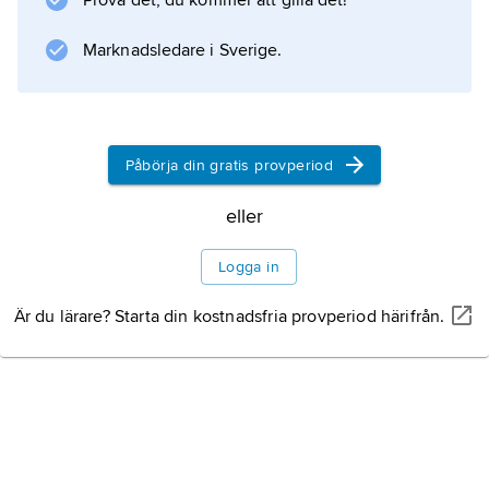
Prova det, du kommer att gilla det!
Information om artikeln
Marknadsledare i Sverige.
Påbörja din gratis provperiod
eller
Logga in
Är du lärare? Starta din kostnadsfria provperiod härifrån.