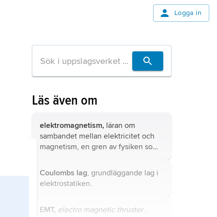
Logga in
Läs även om
elektromagnetism,
läran om
sambandet mellan elektricitet och
magnetism, en gren av fysiken som
grundlades av Ørsted, Ampère,
Faraday och Maxwell.
Coulombs lag
, grundläggande lag i
elektrostatiken.
EMT,
electro magnetic thruster
,