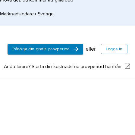
Prova det, du kommer att gilla det!
hastighet och B magnetfältet.
Marknadsledare i Sverige.
eller
Påbörja din gratis provperiod
Logga in
Är du lärare? Starta din kostnadsfria provperiod härifrån.