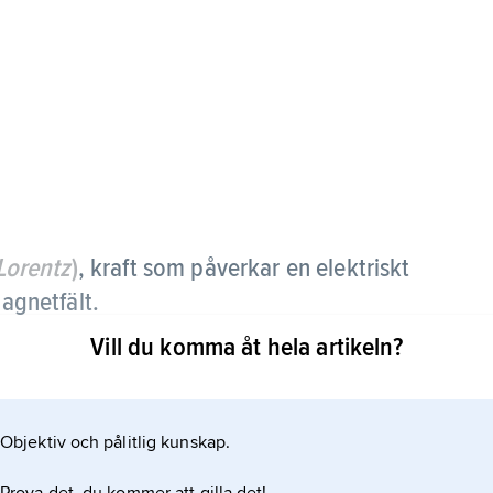
Lorentz
)
,
kraft som påverkar en elektriskt
magnetfält.
Vill du komma åt hela artikeln?
kelns rörelse och magnetfältets riktning. Med
Objektiv och pålitlig kunskap.