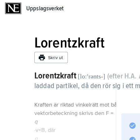
Uppslagsverket
Uppslagsverket
Lorentzkraft
Skriv ut
Lorentzkraft
(efter H.A.
[lo:ʹrənts-]
laddad partikel, då den rör sig i ett 
Kraften är riktad vinkelrätt mot både parti
vektorbeteckning skrivs den F =
q
·v×B, där
q