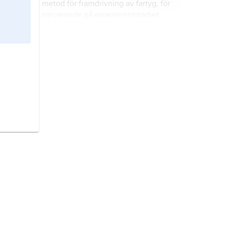
metod för framdrivning av fartyg, för
närvarande på experimentstadiet.
magnetisk kraft,
kraft
som verkar
mellan två elektriskt ledande
föremål.
magnetfält,
vektorfält som skapas av
rörliga elektriska laddningar.
corioliskraft,
skenbar (fiktiv) kraft
som verkar på en partikel, vilken rör
sig i ett roterande referenssystem.
potentialteori,
matematisk teori med
ursprung i fysiken.
virvelströmsbroms,
bromsanordning