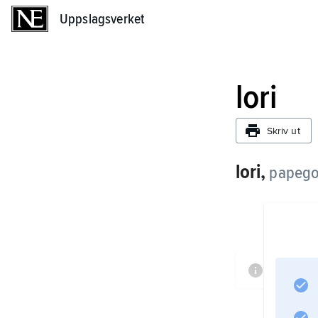
Uppslagsverket
Uppslagsverket
lori
Skriv ut
lori,
papego
Informa