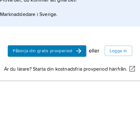
Prova det, du kommer att gilla det!
lorier
, ibland anvä
Marknadsledare i Sverige.
loripapegojor
.
penseltungade pap
namn på
loripapego
eller
Påbörja din gratis provperiod
Logga in
papegojor
,
Psittaci
familjen i ordninge
Är du lärare? Starta din kostnadsfria provperiod härifrån.
(ibland betraktas d
loripapegojor som se
Cacatuidae
respekt
Sant Julia de Loria,
Andorra; för beläge
landskarta
Andorra
.
papegoja,
fågel, se
papegojfåglar,
Psit