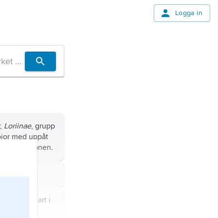
Logga in
r
,
Loriinae
, grupp
ojor med uppåt
ka faunaregionen.
er
.
tardigradus
, art i
.