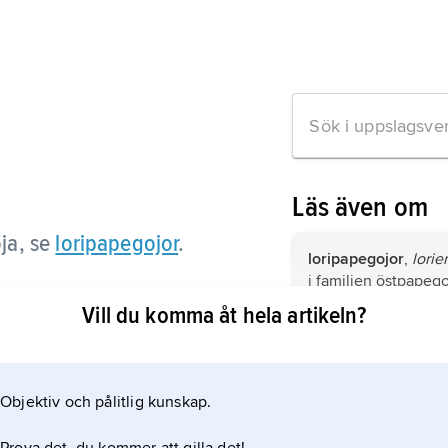
Läs även om
ja, se
loripapegojor
.
loripapegojor
,
lorie
i familjen östpapeg
70 arter i australis
Vill du komma åt hela artikeln?
lori,
halvapa, se
lori
tion om artikeln
Objektiv och pålitlig kunskap.
spenslig lori
,
Loris 
primatfamiljen lorier