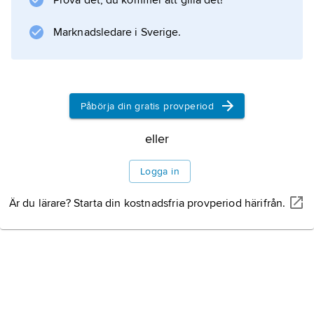
Prova det, du kommer att gilla det!
Marknadsledare i Sverige.
Information om artikeln
Påbörja din gratis provperiod
eller
Logga in
Är du lärare? Starta din kostnadsfria provperiod härifrån.