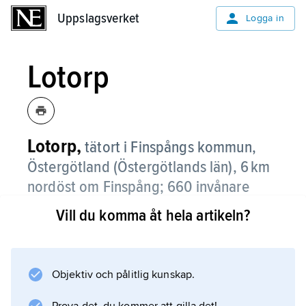
Uppslagsverket
Uppslagsverket
Logga in
Lotorp
Lotorp,
tätort i Finspångs kommun,
Östergötland (Östergötlands län), 6 km
nordöst om Finspång;
660 invånare
(2021)
.
Vill du komma åt hela artikeln?
Största arbetsgivare är AB John Fröberg, som
tillverkar stämplar. Pendling sker till främst
Finspång och Norrköping.
Objektiv och pålitlig kunskap.