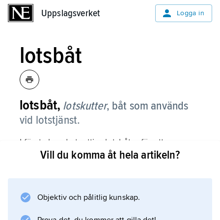
Uppslagsverket
Uppslagsverket
Logga in
lotsbåt
lotsbåt,
lotskutter
,
båt som används
vid lotstjänst.
I första hand utnyttjas lotsbåtar för att
Vill du komma åt hela artikeln?
transportera lotsar till och från lotssökande
fartyg, men i vissa farleder ligger de ständigt
ute till sjöss för lotsuppassning.
Objektiv och pålitlig kunskap.