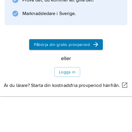
Prova det, du kommer att gilla det!
Information om artikeln
Marknadsledare i Sverige.
Påbörja din gratis provperiod
eller
Logga in
Är du lärare? Starta din kostnadsfria provperiod härifrån.