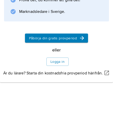
Prova det, du kommer att gilla det!
Marknadsledare i Sverige.
Påbörja din gratis provperiod
eller
Logga in
Är du lärare? Starta din kostnadsfria provperiod härifrån.