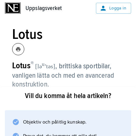
Uppslagsverket
Uppslagsverket
Logga in
Lotus
®
Lotus
u
,
brittiska sportbilar,
[lə
ʹtəs]
vanligen lätta och med en avancerad
konstruktion.
Vill du komma åt hela artikeln?
De tillverkas av det brittiska företaget L.,
grundat 1952 av Colin Chapman. L. har sedan
1956 även byggt ensitsiga racerbilar. Deras
Formel 1-racerbilar har varit de segerrikaste
Objektiv och pålitlig kunskap.
näst efter Ferrari, Williams och McLaren.