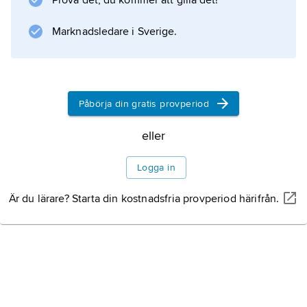
Prova det, du kommer att gilla det!
Marknadsledare i Sverige.
Information om artikeln
Påbörja din gratis provperiod
eller
Logga in
Är du lärare? Starta din kostnadsfria provperiod härifrån.