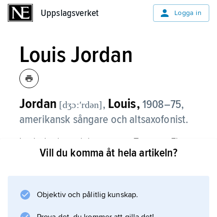
Uppslagsverket
Uppslagsverket
Logga in
Louis Jordan
Jordan
Louis,
,
1908–75,
[dʒɔ:ʹrdən]
amerikansk sångare och altsaxofonist.
Louis Jordan och hans grupp Tympany Five
Vill du komma åt hela artikeln?
var populär främst under 1940-talet. Hans
musikstil, så kallad jump blues, byggde
huvudsakligen på boogie woogie och
swingjazz. Med dansanta och humoristiska
Objektiv och pålitlig kunskap.
låtar som ”Choo Choo Ch’boogie” (1946) blev