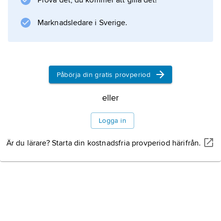
Prova det, du kommer att gilla det!
Jordan förebild för rockmusiker som
Bill Haley
Marknadsledare i Sverige.
och
Chuck Berry
.
Påbörja din gratis provperiod
eller
Information om artikeln
Logga in
Är du lärare? Starta din kostnadsfria provperiod härifrån.