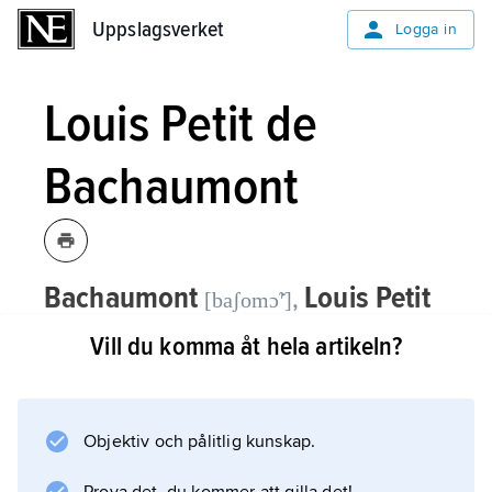
Uppslagsverket
Uppslagsverket
Logga in
Louis Petit de
Bachaumont
Bachaumont
Louis Petit
,
[baʃomɔ̃ʹ]
de,
1690–1771, fransk författare.
Vill du komma åt hela artikeln?
Bachaumont anses vara upphovsman till de
första delarna av
Objektiv och pålitlig kunskap.
Mémoires secrets pour servir à l’histoire de la
république des lettres