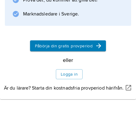
Prova det, du kommer att gilla det!
(1777–89), känd under titeln
Mémoires de Bachaumont
Marknadsledare i Sverige.
(36 band) och en viktig kulturhistorisk källa för
perioden 1769–87.
Påbörja din gratis provperiod
Information om artikeln
eller
Logga in
Är du lärare? Starta din kostnadsfria provperiod härifrån.