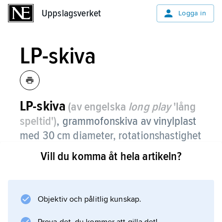
Uppslagsverket
Uppslagsverket
Logga in
LP-skiva
LP-skiva
(av engelska
long play
'lång
speltid')
,
grammofonskiva av vinylplast
med 30 cm diameter, rotationshastighet
1
på 33
/
varv/min och speltid om cirka
Vill du komma åt hela artikeln?
3
20–30 min/sida.
Även skivor med 25 cm diameter
Objektiv och pålitlig kunskap.
förekommer, ibland med beteckningen MP
(medium play).