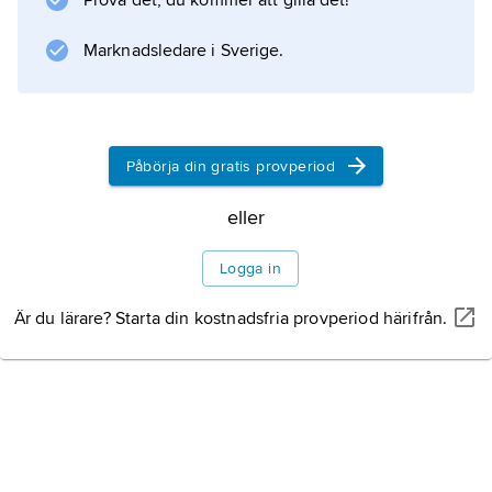
Prova det, du kommer att gilla det!
Marknadsledare i Sverige.
Information om artikeln
Påbörja din gratis provperiod
eller
Logga in
Är du lärare? Starta din kostnadsfria provperiod härifrån.