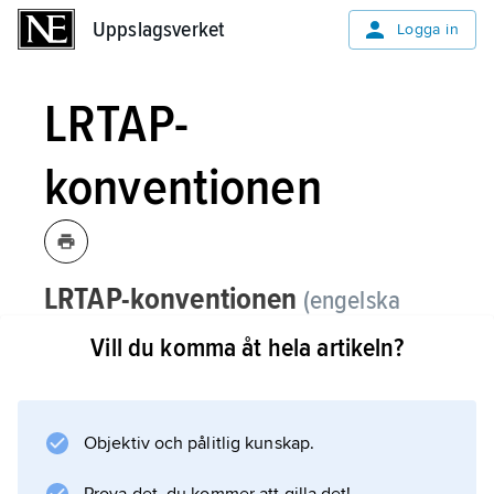
Uppslagsverket
Uppslagsverket
Logga in
LRTAP-
konventionen
LRTAP-konventionen
(engelska
Long Range Treaty on Air Pollution
),
Vill du komma åt hela artikeln?
internationellt miljöskyddsavtal,
detsamma som
luftföroreningskonventionen
.
Objektiv och pålitlig kunskap.