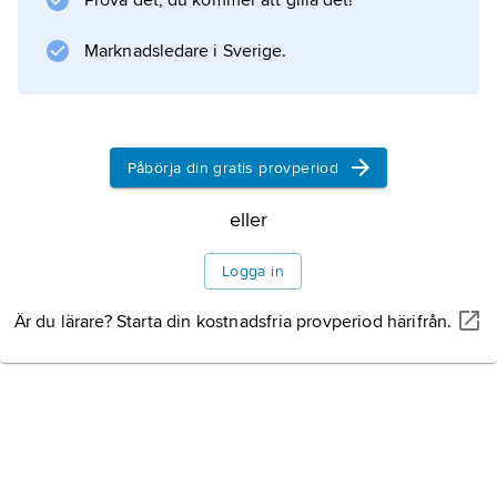
Prova det, du kommer att gilla det!
Marknadsledare i Sverige.
Information om artikeln
Påbörja din gratis provperiod
eller
Logga in
Är du lärare? Starta din kostnadsfria provperiod härifrån.