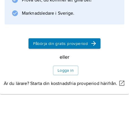
Prova det, du kommer att gilla det!
Marknadsledare i Sverige.
Påbörja din gratis provperiod
eller
Logga in
Är du lärare? Starta din kostnadsfria provperiod härifrån.