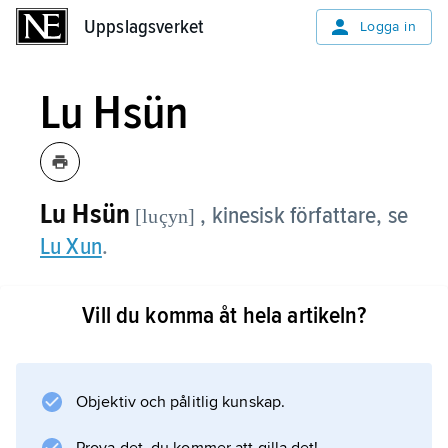
Uppslagsverket
Uppslagsverket
Logga in
Lu Hsün
Lu Hsün
, kinesisk författare, se
[luçyn]
Lu Xun
.
Vill du komma åt hela artikeln?
Information om artikeln
Objektiv och pålitlig kunskap.